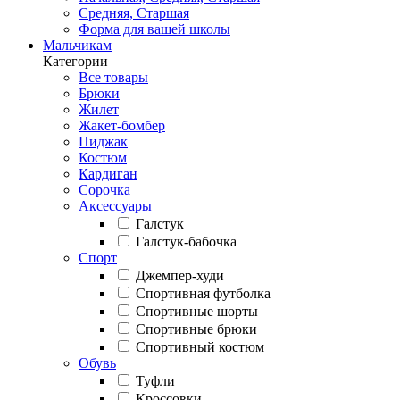
Средняя, Старшая
Форма для вашей школы
Мальчикам
Категории
Все товары
Брюки
Жилет
Жакет-бомбер
Пиджак
Костюм
Кардиган
Сорочка
Аксессуары
Галстук
Галстук-бабочка
Спорт
Джемпер-худи
Спортивная футболка
Спортивные шорты
Спортивные брюки
Спортивный костюм
Обувь
Туфли
Кроссовки