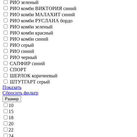
РИО зеленый
РИО комби ВИКТОРИЯ синий
РИО комби МАЛАХИТ синий
РИО комби РУСЛАНА бордо
РИО комби зеленый
РИО комби красный
РИО комби синий
РИО серый
РИО синий
РИО черный
САПФИР синий
СПОРТ
ШЕРЛОК коричневый
ШТУТГАРТ серый
Показать
Сбросить фильтр
Размер
10
15
18
20
22
24