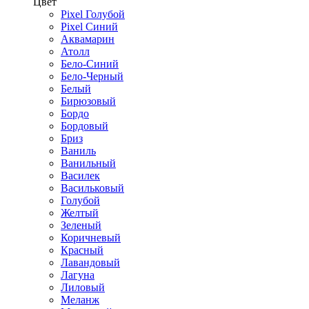
Цвет
Pixel Голубой
Pixel Синий
Аквамарин
Атолл
Бело-Синий
Бело-Черный
Белый
Бирюзовый
Бордо
Бордовый
Бриз
Ваниль
Ванильный
Василек
Васильковый
Голубой
Желтый
Зеленый
Коричневый
Красный
Лавандовый
Лагуна
Лиловый
Меланж