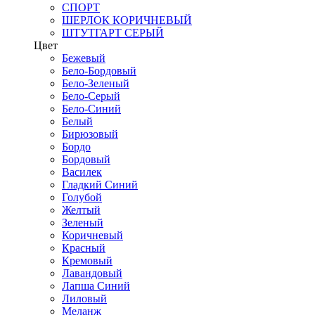
СПОРТ
ШЕРЛОК КОРИЧНЕВЫЙ
ШТУТГАРТ СЕРЫЙ
Цвет
Бежевый
Бело-Бордовый
Бело-Зеленый
Бело-Серый
Бело-Синий
Белый
Бирюзовый
Бордо
Бордовый
Василек
Гладкий Синий
Голубой
Желтый
Зеленый
Коричневый
Красный
Кремовый
Лавандовый
Лапша Синий
Лиловый
Меланж