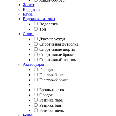
Жакет-бомбер
Жилет
Кардиган
Блуза
Водолазки и топы
Водолазка
Топ
Спорт
Джемпер-худи
Спортивная футболка
Спортивные шорты
Спортивные брюки
Спортивный костюм
Аксессуары
Галстук
Галстук-бант
Галстук-бабочка
Брошь-цветок
Ободок
Резинка пара
Резинка-бант
Резинка-шелк
Белье