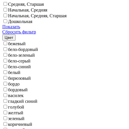
Средняя, Старшая
Начальная, Средняя
Начальная, Средняя, Старшая
Дошкольная
Показать
Сбросить фильтр
Цвет
бежевый
бело-бордовый
бело-зеленый
бело-серый
бело-синий
белый
бирюзовый
бордо
бордовый
василек
гладкий синий
голубой
желтый
зеленый
коричневый