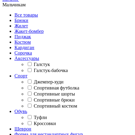
Мальчикам
Все товары
Брюки
Жилет
Жакет-бомбер
Пиджак
Костюм
Кардиган
Сорочка
Аксессуары
Галстук
Галстук-бабочка
Спорт
Джемпер-худи
Спортивная футболка
Спортивные шорты
Спортивные брюки
Спортивный костюм
Обувь
Туфли
Кроссовки
Шеврон
Форма для нестандартных фигур