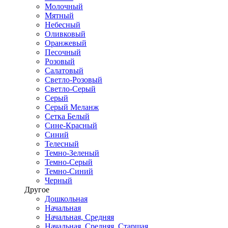
Молочный
Мятный
Небесный
Оливковый
Оранжевый
Песочный
Розовый
Салатовый
Светло-Розовый
Светло-Серый
Серый
Серый Меланж
Сетка Белый
Сине-Красный
Синий
Телесный
Темно-Зеленый
Темно-Серый
Темно-Синий
Черный
Другое
Дошкольная
Начальная
Начальная, Средняя
Начальная, Средняя, Старшая