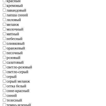
красный
кремовый
лавандовый
лапша синий
лиловый
меланж
молочный
мятный
небесный
оливковый
оранжевый
песочный
розовый
салатовый
светло-розовый
светло-серый
серый
серый меланж
сетка белый
сине-красный
синий
телесный
темно-зеленый