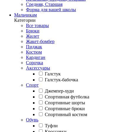
Средняя, Старшая
Форма для вашей школы
Мальчикам
Категории
Все товары
Брюки
Жилет
Жакет-бомбер
Пиджак
Костюм
Кардиган
Сорочка
Аксессуары
Галстук
Галстук-бабочка
Спорт
Джемпер-худи
Спортивная футболка
Спортивные шорты
Спортивные брюки
Спортивный костюм
Обувь
Туфли
Кроссовки