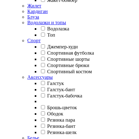
Жакет-бомбер
Жилет
Кардиган
Блуза
Водолазки и топы
Водолазка
Топ
Спорт
Джемпер-худи
Спортивная футболка
Спортивные шорты
Спортивные брюки
Спортивный костюм
Аксессуары
Галстук
Галстук-бант
Галстук-бабочка
Брошь-цветок
Ободок
Резинка пара
Резинка-бант
Резинка-шелк
Белье