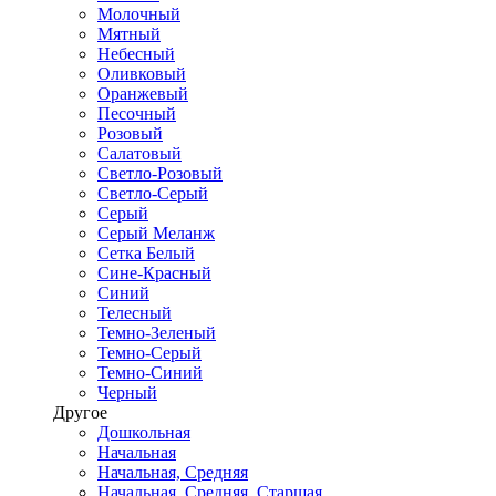
Молочный
Мятный
Небесный
Оливковый
Оранжевый
Песочный
Розовый
Салатовый
Светло-Розовый
Светло-Серый
Серый
Серый Меланж
Сетка Белый
Сине-Красный
Синий
Телесный
Темно-Зеленый
Темно-Серый
Темно-Синий
Черный
Другое
Дошкольная
Начальная
Начальная, Средняя
Начальная, Средняя, Старшая