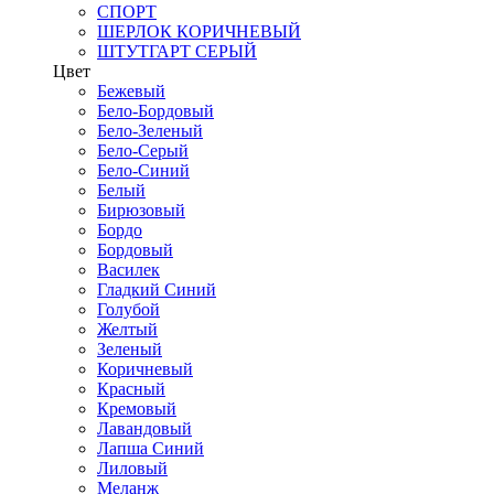
СПОРТ
ШЕРЛОК КОРИЧНЕВЫЙ
ШТУТГАРТ СЕРЫЙ
Цвет
Бежевый
Бело-Бордовый
Бело-Зеленый
Бело-Серый
Бело-Синий
Белый
Бирюзовый
Бордо
Бордовый
Василек
Гладкий Синий
Голубой
Желтый
Зеленый
Коричневый
Красный
Кремовый
Лавандовый
Лапша Синий
Лиловый
Меланж