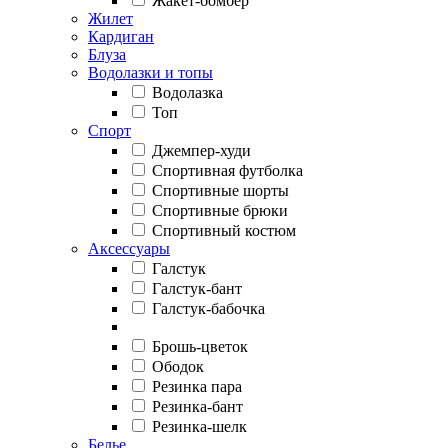
Жакет-бомбер
Жилет
Кардиган
Блуза
Водолазки и топы
Водолазка
Топ
Спорт
Джемпер-худи
Спортивная футболка
Спортивные шорты
Спортивные брюки
Спортивный костюм
Аксессуары
Галстук
Галстук-бант
Галстук-бабочка
Брошь-цветок
Ободок
Резинка пара
Резинка-бант
Резинка-шелк
Белье