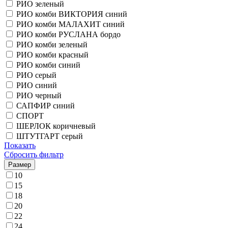
РИО зеленый
РИО комби ВИКТОРИЯ синий
РИО комби МАЛАХИТ синий
РИО комби РУСЛАНА бордо
РИО комби зеленый
РИО комби красный
РИО комби синий
РИО серый
РИО синий
РИО черный
САПФИР синий
СПОРТ
ШЕРЛОК коричневый
ШТУТГАРТ серый
Показать
Сбросить фильтр
Размер
10
15
18
20
22
24