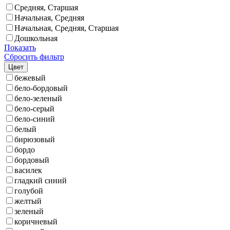
Средняя, Старшая
Начальная, Средняя
Начальная, Средняя, Старшая
Дошкольная
Показать
Сбросить фильтр
Цвет
бежевый
бело-бордовый
бело-зеленый
бело-серый
бело-синий
белый
бирюзовый
бордо
бордовый
василек
гладкий синий
голубой
желтый
зеленый
коричневый