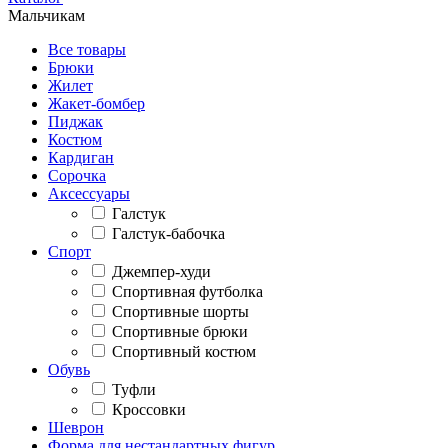
Мальчикам
Все товары
Брюки
Жилет
Жакет-бомбер
Пиджак
Костюм
Кардиган
Сорочка
Аксессуары
Галстук
Галстук-бабочка
Спорт
Джемпер-худи
Спортивная футболка
Спортивные шорты
Спортивные брюки
Спортивный костюм
Обувь
Туфли
Кроссовки
Шеврон
Форма для нестандартных фигур