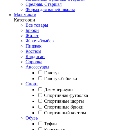
Средняя, Старшая
Форма для вашей школы
Мальчикам
Категории
Все товары
Брюки
Жилет
Жакет-бомбер
Пиджак
Костюм
Кардиган
Сорочка
Аксессуары
Галстук
Галстук-бабочка
Спорт
Джемпер-худи
Спортивная футболка
Спортивные шорты
Спортивные брюки
Спортивный костюм
Обувь
Туфли
Кроссовки