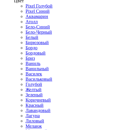
Цвет
Pixel Голубой
Pixel Синий
Аквамарин
Атолл
Бело-Синий
Бело-Черный
Белый
Бирюзовый
Бордо
Бордовый
Бриз
Ваниль
Ванильный
Василек
Васильковый
Голубой
Желтый
Зеленый
Коричневый
Красный
Лавандовый
Лагуна
Лиловый
Меланж