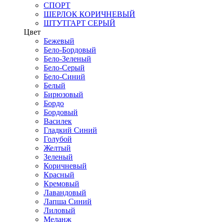
СПОРТ
ШЕРЛОК КОРИЧНЕВЫЙ
ШТУТГАРТ СЕРЫЙ
Цвет
Бежевый
Бело-Бордовый
Бело-Зеленый
Бело-Серый
Бело-Синий
Белый
Бирюзовый
Бордо
Бордовый
Василек
Гладкий Синий
Голубой
Желтый
Зеленый
Коричневый
Красный
Кремовый
Лавандовый
Лапша Синий
Лиловый
Меланж