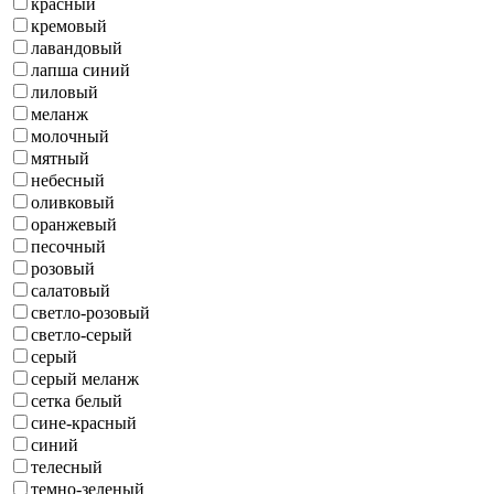
красный
кремовый
лавандовый
лапша синий
лиловый
меланж
молочный
мятный
небесный
оливковый
оранжевый
песочный
розовый
салатовый
светло-розовый
светло-серый
серый
серый меланж
сетка белый
сине-красный
синий
телесный
темно-зеленый