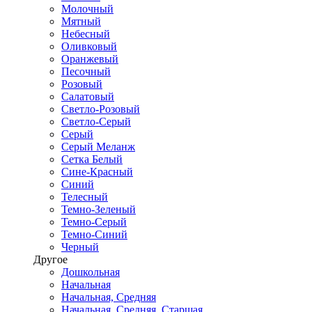
Молочный
Мятный
Небесный
Оливковый
Оранжевый
Песочный
Розовый
Салатовый
Светло-Розовый
Светло-Серый
Серый
Серый Меланж
Сетка Белый
Сине-Красный
Синий
Телесный
Темно-Зеленый
Темно-Серый
Темно-Синий
Черный
Другое
Дошкольная
Начальная
Начальная, Средняя
Начальная, Средняя, Старшая