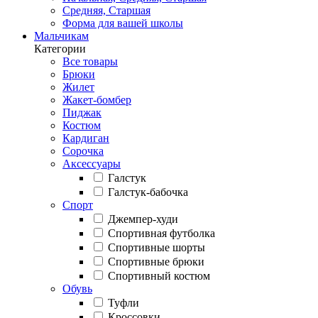
Средняя, Старшая
Форма для вашей школы
Мальчикам
Категории
Все товары
Брюки
Жилет
Жакет-бомбер
Пиджак
Костюм
Кардиган
Сорочка
Аксессуары
Галстук
Галстук-бабочка
Спорт
Джемпер-худи
Спортивная футболка
Спортивные шорты
Спортивные брюки
Спортивный костюм
Обувь
Туфли
Кроссовки