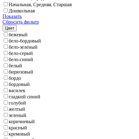
Начальная, Средняя, Старшая
Дошкольная
Показать
Сбросить фильтр
Цвет
бежевый
бело-бордовый
бело-зеленый
бело-серый
бело-синий
белый
бирюзовый
бордо
бордовый
василек
гладкий синий
голубой
желтый
зеленый
коричневый
красный
кремовый