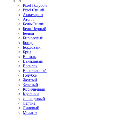
Цвет
Pixel Голубой
Pixel Синий
Аквамарин
Атолл
Бело-Синий
Бело-Черный
Белый
Бирюзовый
Бордо
Бордовый
Бриз
Ваниль
Ванильный
Василек
Васильковый
Голубой
Желтый
Зеленый
Коричневый
Красный
Лавандовый
Лагуна
Лиловый
Меланж