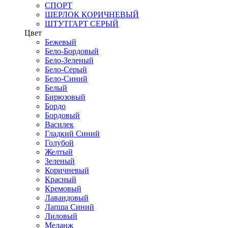
СПОРТ
ШЕРЛОК КОРИЧНЕВЫЙ
ШТУТГАРТ СЕРЫЙ
Цвет
Бежевый
Бело-Бордовый
Бело-Зеленый
Бело-Серый
Бело-Синий
Белый
Бирюзовый
Бордо
Бордовый
Василек
Гладкий Синий
Голубой
Желтый
Зеленый
Коричневый
Красный
Кремовый
Лавандовый
Лапша Синий
Лиловый
Меланж