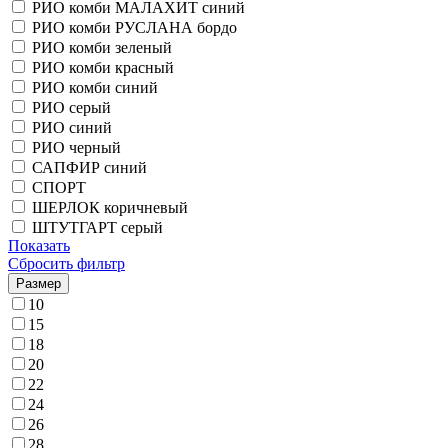
РИО комби МАЛАХИТ синий
РИО комби РУСЛАНА бордо
РИО комби зеленый
РИО комби красный
РИО комби синий
РИО серый
РИО синий
РИО черный
САПФИР синий
СПОРТ
ШЕРЛОК коричневый
ШТУТГАРТ серый
Показать
Сбросить фильтр
Размер
10
15
18
20
22
24
26
28