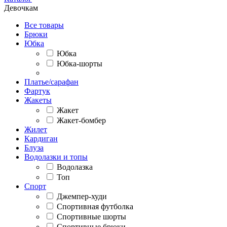
Девочкам
Все товары
Брюки
Юбка
Юбка
Юбка-шорты
Платье/сарафан
Фартук
Жакеты
Жакет
Жакет-бомбер
Жилет
Кардиган
Блуза
Водолазки и топы
Водолазка
Топ
Спорт
Джемпер-худи
Спортивная футболка
Спортивные шорты
Спортивные брюки