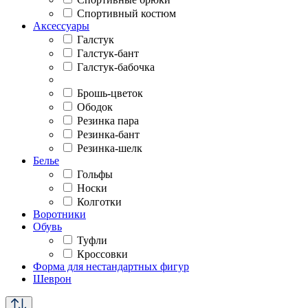
Спортивный костюм
Аксессуары
Галстук
Галстук-бант
Галстук-бабочка
Брошь-цветок
Ободок
Резинка пара
Резинка-бант
Резинка-шелк
Белье
Гольфы
Носки
Колготки
Воротники
Обувь
Туфли
Кроссовки
Форма для нестандартных фигур
Шеврон