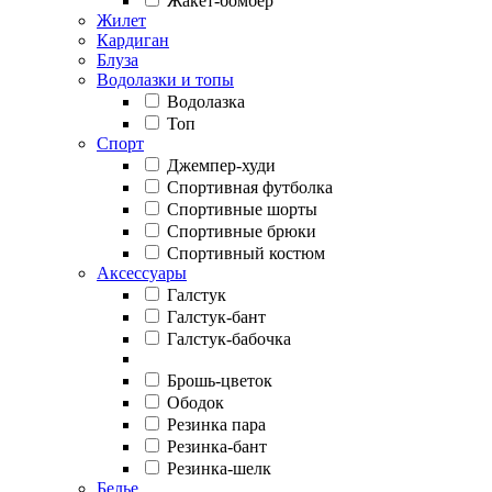
Жакет-бомбер
Жилет
Кардиган
Блуза
Водолазки и топы
Водолазка
Топ
Спорт
Джемпер-худи
Спортивная футболка
Спортивные шорты
Спортивные брюки
Спортивный костюм
Аксессуары
Галстук
Галстук-бант
Галстук-бабочка
Брошь-цветок
Ободок
Резинка пара
Резинка-бант
Резинка-шелк
Белье