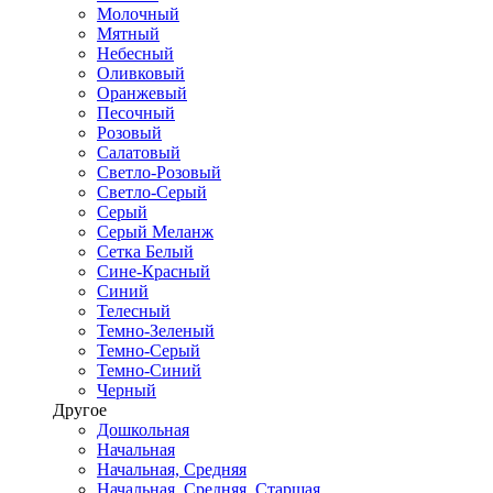
Молочный
Мятный
Небесный
Оливковый
Оранжевый
Песочный
Розовый
Салатовый
Светло-Розовый
Светло-Серый
Серый
Серый Меланж
Сетка Белый
Сине-Красный
Синий
Телесный
Темно-Зеленый
Темно-Серый
Темно-Синий
Черный
Другое
Дошкольная
Начальная
Начальная, Средняя
Начальная, Средняя, Старшая