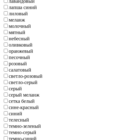
лавандовый
лапша синий
лиловый
меланж
молочный
мятный
небесный
оливковый
оранжевый
песочный
розовый
салатовый
светло-розовый
светло-серый
серый
серый меланж
сетка белый
сине-красный
синий
телесный
темно-зеленый
темно-серый
темно-синий