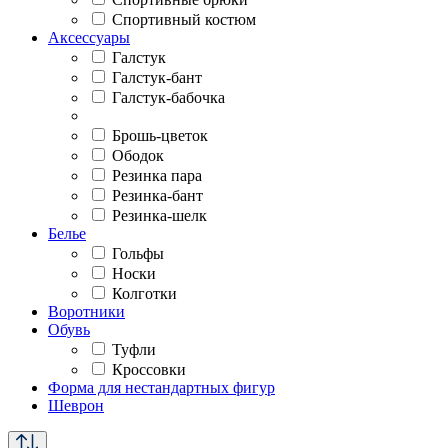
Спортивный костюм
Аксессуары
Галстук
Галстук-бант
Галстук-бабочка
Брошь-цветок
Ободок
Резинка пара
Резинка-бант
Резинка-шелк
Белье
Гольфы
Носки
Колготки
Воротники
Обувь
Туфли
Кроссовки
Форма для нестандартных фигур
Шеврон