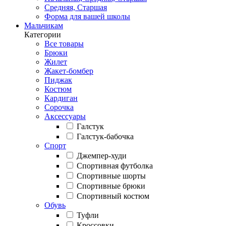
Средняя, Старшая
Форма для вашей школы
Мальчикам
Категории
Все товары
Брюки
Жилет
Жакет-бомбер
Пиджак
Костюм
Кардиган
Сорочка
Аксессуары
Галстук
Галстук-бабочка
Спорт
Джемпер-худи
Спортивная футболка
Спортивные шорты
Спортивные брюки
Спортивный костюм
Обувь
Туфли
Кроссовки