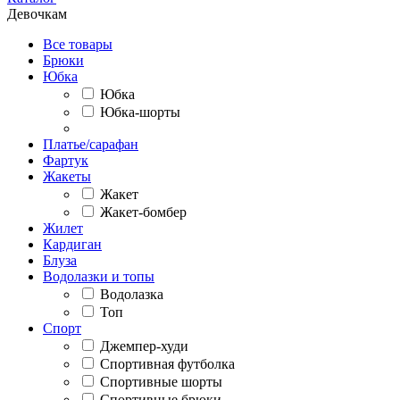
Девочкам
Все товары
Брюки
Юбка
Юбка
Юбка-шорты
Платье/сарафан
Фартук
Жакеты
Жакет
Жакет-бомбер
Жилет
Кардиган
Блуза
Водолазки и топы
Водолазка
Топ
Спорт
Джемпер-худи
Спортивная футболка
Спортивные шорты
Спортивные брюки