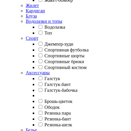
Жакет-бомбер
Жилет
Кардиган
Блуза
Водолазки и топы
Водолазка
Топ
Спорт
Джемпер-худи
Спортивная футболка
Спортивные шорты
Спортивные брюки
Спортивный костюм
Аксессуары
Галстук
Галстук-бант
Галстук-бабочка
Брошь-цветок
Ободок
Резинка пара
Резинка-бант
Резинка-шелк
Белье