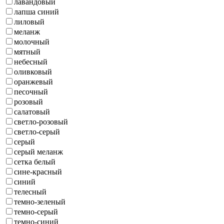
лавандовый
лапша синий
лиловый
меланж
молочный
мятный
небесный
оливковый
оранжевый
песочный
розовый
салатовый
светло-розовый
светло-серый
серый
серый меланж
сетка белый
сине-красный
синий
телесный
темно-зеленый
темно-серый
темно-синий