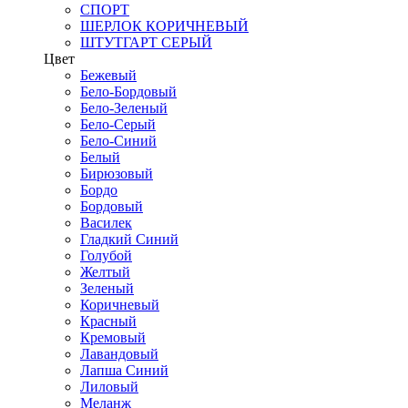
СПОРТ
ШЕРЛОК КОРИЧНЕВЫЙ
ШТУТГАРТ СЕРЫЙ
Цвет
Бежевый
Бело-Бордовый
Бело-Зеленый
Бело-Серый
Бело-Синий
Белый
Бирюзовый
Бордо
Бордовый
Василек
Гладкий Синий
Голубой
Желтый
Зеленый
Коричневый
Красный
Кремовый
Лавандовый
Лапша Синий
Лиловый
Меланж