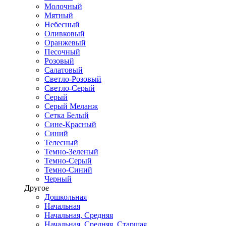
Молочный
Мятный
Небесный
Оливковый
Оранжевый
Песочный
Розовый
Салатовый
Светло-Розовый
Светло-Серый
Серый
Серый Меланж
Сетка Белый
Сине-Красный
Синий
Телесный
Темно-Зеленый
Темно-Серый
Темно-Синий
Черный
Другое
Дошкольная
Начальная
Начальная, Средняя
Начальная, Средняя, Старшая