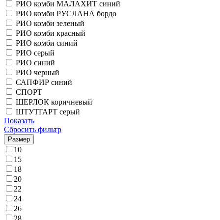
РИО комби МАЛАХИТ синий
РИО комби РУСЛАНА бордо
РИО комби зеленый
РИО комби красный
РИО комби синий
РИО серый
РИО синий
РИО черный
САПФИР синий
СПОРТ
ШЕРЛОК коричневый
ШТУТГАРТ серый
Показать
Сбросить фильтр
Размер
10
15
18
20
22
24
26
28