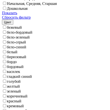
Начальная, Средняя, Старшая
Дошкольная
Показать
Сбросить фильтр
Цвет
бежевый
бело-бордовый
бело-зеленый
бело-серый
бело-синий
белый
бирюзовый
бордо
бордовый
василек
гладкий синий
голубой
желтый
зеленый
коричневый
красный
кремовый