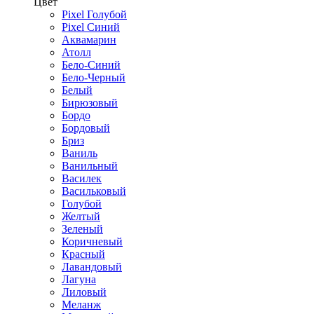
Цвет
Pixel Голубой
Pixel Синий
Аквамарин
Атолл
Бело-Синий
Бело-Черный
Белый
Бирюзовый
Бордо
Бордовый
Бриз
Ваниль
Ванильный
Василек
Васильковый
Голубой
Желтый
Зеленый
Коричневый
Красный
Лавандовый
Лагуна
Лиловый
Меланж