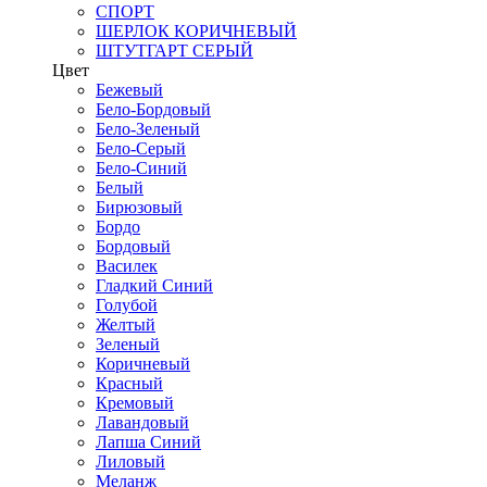
СПОРТ
ШЕРЛОК КОРИЧНЕВЫЙ
ШТУТГАРТ СЕРЫЙ
Цвет
Бежевый
Бело-Бордовый
Бело-Зеленый
Бело-Серый
Бело-Синий
Белый
Бирюзовый
Бордо
Бордовый
Василек
Гладкий Синий
Голубой
Желтый
Зеленый
Коричневый
Красный
Кремовый
Лавандовый
Лапша Синий
Лиловый
Меланж