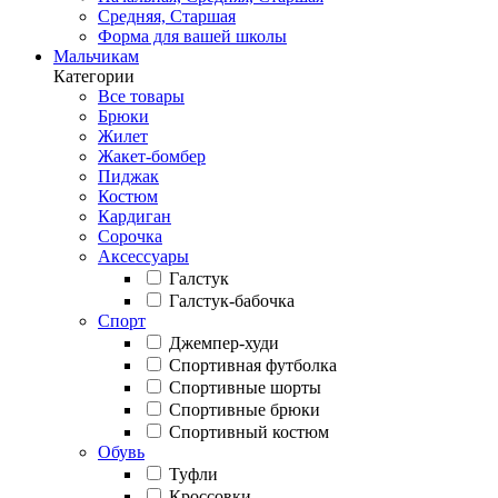
Средняя, Старшая
Форма для вашей школы
Мальчикам
Категории
Все товары
Брюки
Жилет
Жакет-бомбер
Пиджак
Костюм
Кардиган
Сорочка
Аксессуары
Галстук
Галстук-бабочка
Спорт
Джемпер-худи
Спортивная футболка
Спортивные шорты
Спортивные брюки
Спортивный костюм
Обувь
Туфли
Кроссовки