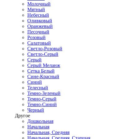
Молочный
Мятный
Небесный
Оливковый
Оранжевый
Песочный
Розовый
Салатовый
Светло-Розовый
Светло-Серый
Серый
Серый Меланж
Сетка Белый
Сине-Красный
Синий
Телесный
Темно-Зеленый
Темно-Серый
Темно-Синий
Черный
Другое
Дошкольная
Начальная
Начальная, Средняя
Начальная, Средняя, Старшая