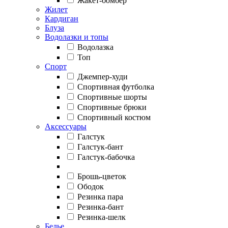
Жакет-бомбер
Жилет
Кардиган
Блуза
Водолазки и топы
Водолазка
Топ
Спорт
Джемпер-худи
Спортивная футболка
Спортивные шорты
Спортивные брюки
Спортивный костюм
Аксессуары
Галстук
Галстук-бант
Галстук-бабочка
Брошь-цветок
Ободок
Резинка пара
Резинка-бант
Резинка-шелк
Белье