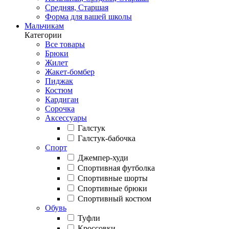
Средняя, Старшая
Форма для вашей школы
Мальчикам
Категории
Все товары
Брюки
Жилет
Жакет-бомбер
Пиджак
Костюм
Кардиган
Сорочка
Аксессуары
Галстук
Галстук-бабочка
Спорт
Джемпер-худи
Спортивная футболка
Спортивные шорты
Спортивные брюки
Спортивный костюм
Обувь
Туфли
Кроссовки