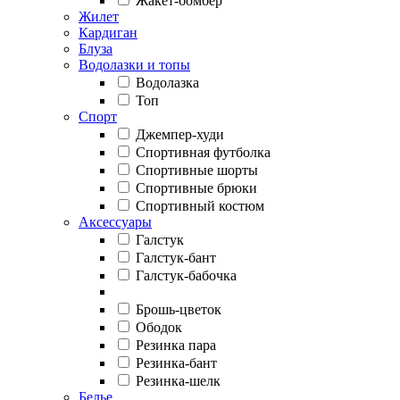
Жакет-бомбер
Жилет
Кардиган
Блуза
Водолазки и топы
Водолазка
Топ
Спорт
Джемпер-худи
Спортивная футболка
Спортивные шорты
Спортивные брюки
Спортивный костюм
Аксессуары
Галстук
Галстук-бант
Галстук-бабочка
Брошь-цветок
Ободок
Резинка пара
Резинка-бант
Резинка-шелк
Белье