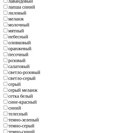
лавандовый
лапша синий
лиловый
меланж
молочный
мятный
небесный
оливковый
оранжевый
песочный
розовый
салатовый
светло-розовый
светло-серый
серый
серый меланж
сетка белый
сине-красный
синий
телесный
темно-зеленый
темно-серый
темно-синий