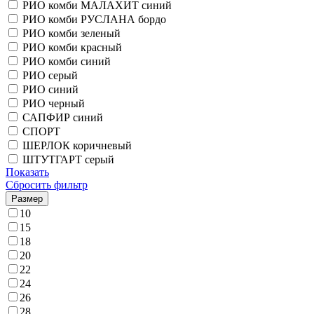
РИО комби МАЛАХИТ синий
РИО комби РУСЛАНА бордо
РИО комби зеленый
РИО комби красный
РИО комби синий
РИО серый
РИО синий
РИО черный
САПФИР синий
СПОРТ
ШЕРЛОК коричневый
ШТУТГАРТ серый
Показать
Сбросить фильтр
Размер
10
15
18
20
22
24
26
28