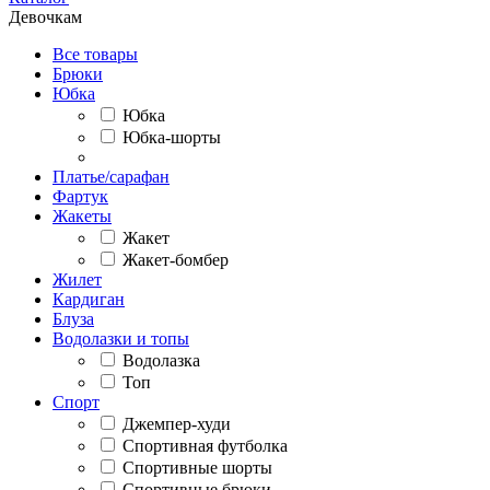
Девочкам
Все товары
Брюки
Юбка
Юбка
Юбка-шорты
Платье/сарафан
Фартук
Жакеты
Жакет
Жакет-бомбер
Жилет
Кардиган
Блуза
Водолазки и топы
Водолазка
Топ
Спорт
Джемпер-худи
Спортивная футболка
Спортивные шорты
Спортивные брюки