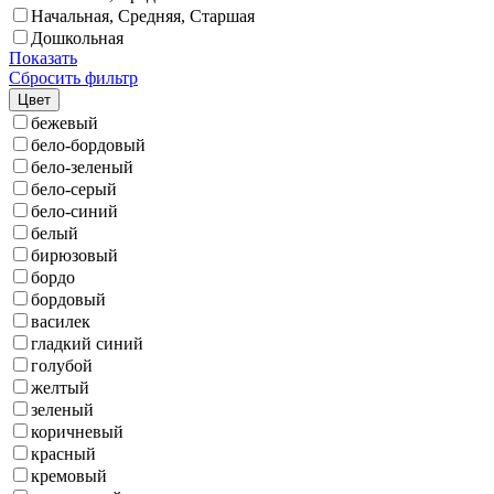
Начальная, Средняя, Старшая
Дошкольная
Показать
Сбросить фильтр
Цвет
бежевый
бело-бордовый
бело-зеленый
бело-серый
бело-синий
белый
бирюзовый
бордо
бордовый
василек
гладкий синий
голубой
желтый
зеленый
коричневый
красный
кремовый