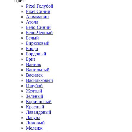
Цвет
Pixel Голубой
Pixel Синий
Аквамарин
Атолл
Бело-Синий
Бело-Черный
Белый
Бирюзовый
Бордо
Бордовый
Бриз
Ваниль
Ванильный
Василек
Васильковый
Голубой
Желтый
Зеленый
Коричневый
Красный
Лавандовый
Лагуна
Лиловый
Меланж