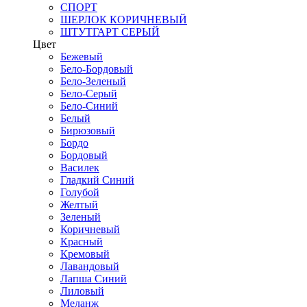
СПОРТ
ШЕРЛОК КОРИЧНЕВЫЙ
ШТУТГАРТ СЕРЫЙ
Цвет
Бежевый
Бело-Бордовый
Бело-Зеленый
Бело-Серый
Бело-Синий
Белый
Бирюзовый
Бордо
Бордовый
Василек
Гладкий Синий
Голубой
Желтый
Зеленый
Коричневый
Красный
Кремовый
Лавандовый
Лапша Синий
Лиловый
Меланж