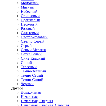
Молочный
Мятный
Небесный
Оливковый
Оранжевый
Песочный
Розовый
Салатовый
Светло-Розовый
Светло-Серый
Серый
Серый Меланж
Сетка Белый
Сине-Красный
Синий
Телесный
Темно-Зеленый
Темно-Серый
Темно-Синий
Черный
Другое
Дошкольная
Начальная
Начальная, Средняя
Начальная, Средняя, Старшая