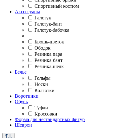
Спортивный костюм
Аксессуары
Галстук
Галстук-бант
Галстук-бабочка
Брошь-цветок
Ободок
Резинка пара
Резинка-бант
Резинка-шелк
Белье
Гольфы
Носки
Колготки
Воротники
Обувь
Туфли
Кроссовки
Форма для нестандартных фигур
Шеврон