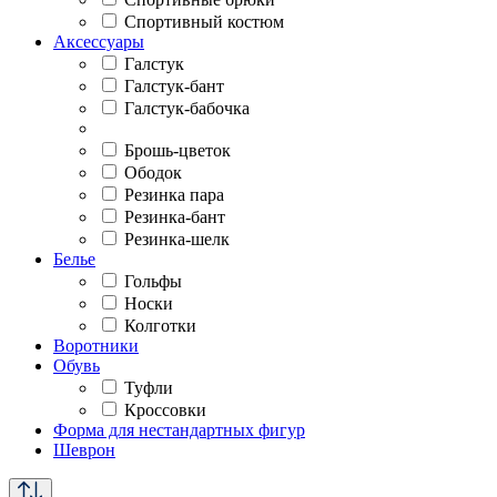
Спортивный костюм
Аксессуары
Галстук
Галстук-бант
Галстук-бабочка
Брошь-цветок
Ободок
Резинка пара
Резинка-бант
Резинка-шелк
Белье
Гольфы
Носки
Колготки
Воротники
Обувь
Туфли
Кроссовки
Форма для нестандартных фигур
Шеврон