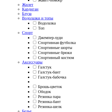
Жакет-бомбер
Жилет
Кардиган
Блуза
Водолазки и топы
Водолазка
Топ
Спорт
Джемпер-худи
Спортивная футболка
Спортивные шорты
Спортивные брюки
Спортивный костюм
Аксессуары
Галстук
Галстук-бант
Галстук-бабочка
Брошь-цветок
Ободок
Резинка пара
Резинка-бант
Резинка-шелк
Белье