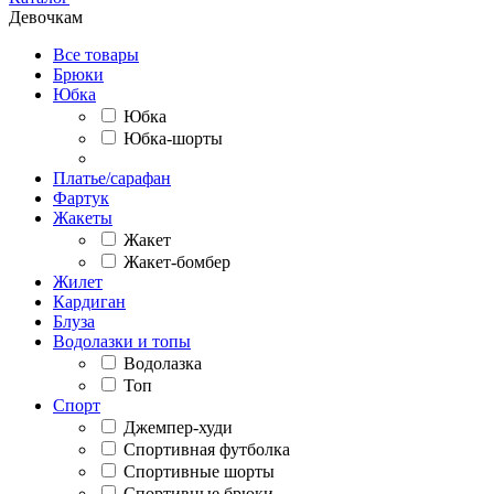
Девочкам
Все товары
Брюки
Юбка
Юбка
Юбка-шорты
Платье/сарафан
Фартук
Жакеты
Жакет
Жакет-бомбер
Жилет
Кардиган
Блуза
Водолазки и топы
Водолазка
Топ
Спорт
Джемпер-худи
Спортивная футболка
Спортивные шорты
Спортивные брюки