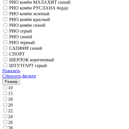
РИО комби МАЛАХИТ синий
РИО комби РУСЛАНА бордо
РИО комби зеленый
РИО комби красный
РИО комби синий
РИО серый
РИО синий
РИО черный
САПФИР синий
СПОРТ
ШЕРЛОК коричневый
ШТУТГАРТ серый
Показать
Сбросить фильтр
Размер
10
15
18
20
22
24
26
28