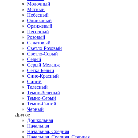
Молочный
Мятный
Небесный
Оливковый
Оранжевый
Песочный
Розовый
Салатовый
Светло-Розовый
Светло-Серый
Серый
Серый Меланж
Сетка Белый
Сине-Красный
Синий
Телесный
Темно-Зеленый
Темно-Серый
Темно-Синий
Черный
Другое
Дошкольная
Начальная
Начальная, Средняя
Начальная, Средняя, Старшая