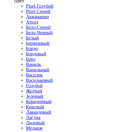
Цвет
Pixel Голубой
Pixel Синий
Аквамарин
Атолл
Бело-Синий
Бело-Черный
Белый
Бирюзовый
Бордо
Бордовый
Бриз
Ваниль
Ванильный
Василек
Васильковый
Голубой
Желтый
Зеленый
Коричневый
Красный
Лавандовый
Лагуна
Лиловый
Меланж