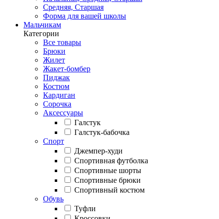
Средняя, Старшая
Форма для вашей школы
Мальчикам
Категории
Все товары
Брюки
Жилет
Жакет-бомбер
Пиджак
Костюм
Кардиган
Сорочка
Аксессуары
Галстук
Галстук-бабочка
Спорт
Джемпер-худи
Спортивная футболка
Спортивные шорты
Спортивные брюки
Спортивный костюм
Обувь
Туфли
Кроссовки