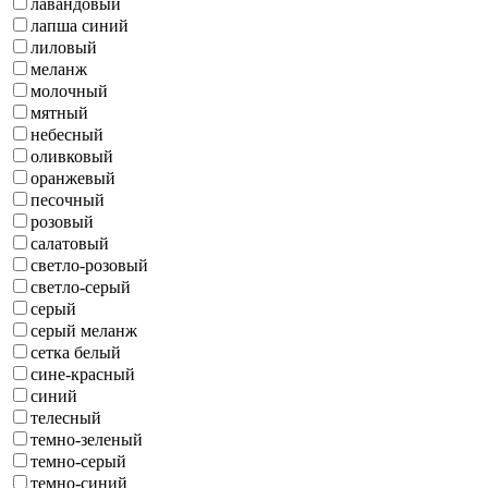
лавандовый
лапша синий
лиловый
меланж
молочный
мятный
небесный
оливковый
оранжевый
песочный
розовый
салатовый
светло-розовый
светло-серый
серый
серый меланж
сетка белый
сине-красный
синий
телесный
темно-зеленый
темно-серый
темно-синий