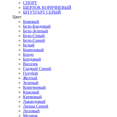
СПОРТ
ШЕРЛОК КОРИЧНЕВЫЙ
ШТУТГАРТ СЕРЫЙ
Цвет
Бежевый
Бело-Бордовый
Бело-Зеленый
Бело-Серый
Бело-Синий
Белый
Бирюзовый
Бордо
Бордовый
Василек
Гладкий Синий
Голубой
Желтый
Зеленый
Коричневый
Красный
Кремовый
Лавандовый
Лапша Синий
Лиловый
Меланж