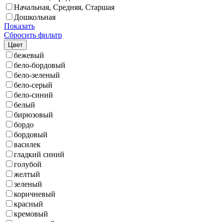
Начальная, Средняя, Старшая
Дошкольная
Показать
Сбросить фильтр
Цвет
бежевый
бело-бордовый
бело-зеленый
бело-серый
бело-синий
белый
бирюзовый
бордо
бордовый
василек
гладкий синий
голубой
желтый
зеленый
коричневый
красный
кремовый