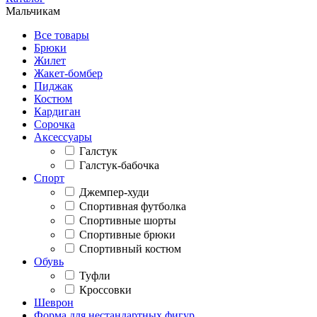
Мальчикам
Все товары
Брюки
Жилет
Жакет-бомбер
Пиджак
Костюм
Кардиган
Сорочка
Аксессуары
Галстук
Галстук-бабочка
Спорт
Джемпер-худи
Спортивная футболка
Спортивные шорты
Спортивные брюки
Спортивный костюм
Обувь
Туфли
Кроссовки
Шеврон
Форма для нестандартных фигур