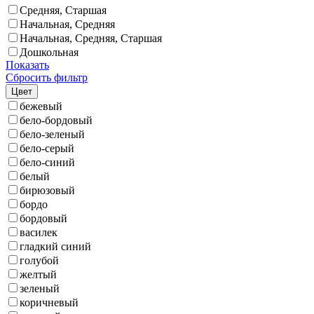
Средняя, Старшая
Начальная, Средняя
Начальная, Средняя, Старшая
Дошкольная
Показать
Сбросить фильтр
Цвет
бежевый
бело-бордовый
бело-зеленый
бело-серый
бело-синий
белый
бирюзовый
бордо
бордовый
василек
гладкий синий
голубой
желтый
зеленый
коричневый