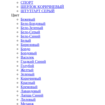
СПОРТ
ШЕРЛОК КОРИЧНЕВЫЙ
ШТУТГАРТ СЕРЫЙ
Цвет
Бежевый
Бело-Бордовый
Бело-Зеленый
Бело-Серый
Бело-Синий
Белый
Бирюзовый
Бордо
Бордовый
Василек
Гладкий Синий
Голубой
Желтый
Зеленый
Коричневый
Красный
Кремовый
Лавандовый
Лапша Синий
Лиловый
Меланж