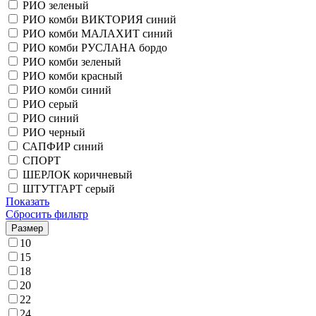
РИО зеленый
РИО комби ВИКТОРИЯ синий
РИО комби МАЛАХИТ синий
РИО комби РУСЛАНА бордо
РИО комби зеленый
РИО комби красный
РИО комби синий
РИО серый
РИО синий
РИО черный
САПФИР синий
СПОРТ
ШЕРЛОК коричневый
ШТУТГАРТ серый
Показать
Сбросить фильтр
Размер
10
15
18
20
22
24