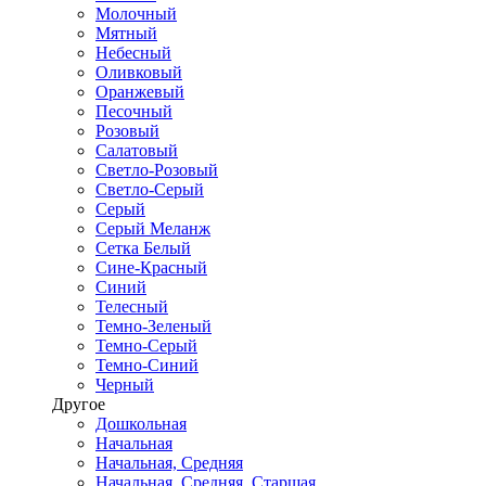
Молочный
Мятный
Небесный
Оливковый
Оранжевый
Песочный
Розовый
Салатовый
Светло-Розовый
Светло-Серый
Серый
Серый Меланж
Сетка Белый
Сине-Красный
Синий
Телесный
Темно-Зеленый
Темно-Серый
Темно-Синий
Черный
Другое
Дошкольная
Начальная
Начальная, Средняя
Начальная, Средняя, Старшая