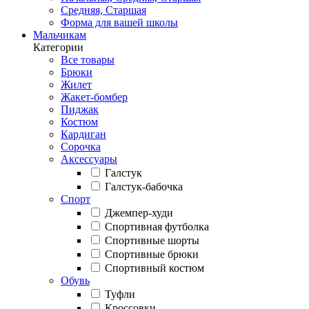
Средняя, Старшая
Форма для вашей школы
Мальчикам
Категории
Все товары
Брюки
Жилет
Жакет-бомбер
Пиджак
Костюм
Кардиган
Сорочка
Аксессуары
Галстук
Галстук-бабочка
Спорт
Джемпер-худи
Спортивная футболка
Спортивные шорты
Спортивные брюки
Спортивный костюм
Обувь
Туфли
Кроссовки