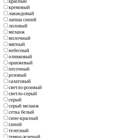
красный
кремовый
лавандовый
лапша синий
лиловый
меланж
молочный
мятный
небесный
оливковый
оранжевый
песочный
розовый
салатовый
светло-розовый
светло-серый
серый
серый меланж
сетка белый
сине-красный
синий
телесный
темно-зеленый