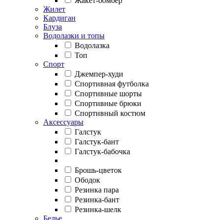
Жакет-бомбер
Жилет
Кардиган
Блуза
Водолазки и топы
Водолазка
Топ
Спорт
Джемпер-худи
Спортивная футболка
Спортивные шорты
Спортивные брюки
Спортивный костюм
Аксессуары
Галстук
Галстук-бант
Галстук-бабочка
Брошь-цветок
Ободок
Резинка пара
Резинка-бант
Резинка-шелк
Белье