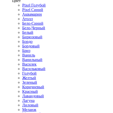
Цвет
Pixel Голубой
Pixel Синий
Аквамарин
Атолл
Бело-Синий
Бело-Черный
Белый
Бирюзовый
Бордо
Бордовый
Бриз
Ваниль
Ванильный
Василек
Васильковый
Голубой
Желтый
Зеленый
Коричневый
Красный
Лавандовый
Лагуна
Лиловый
Меланж