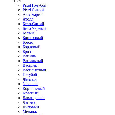
Цвет
Pixel Голубой
Pixel Синий
Аквамарин
Атолл
Бело-Синий
Бело-Черный
Белый
Бирюзовый
Бордо
Бордовый
Бриз
Ваниль
Ванильный
Василек
Васильковый
Голубой
Желтый
Зеленый
Коричневый
Красный
Лавандовый
Лагуна
Лиловый
Меланж