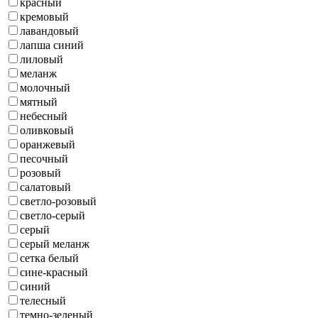
красный
кремовый
лавандовый
лапша синий
лиловый
меланж
молочный
мятный
небесный
оливковый
оранжевый
песочный
розовый
салатовый
светло-розовый
светло-серый
серый
серый меланж
сетка белый
сине-красный
синий
телесный
темно-зеленый