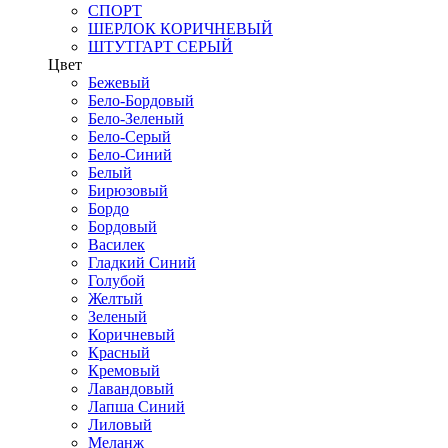
СПОРТ
ШЕРЛОК КОРИЧНЕВЫЙ
ШТУТГАРТ СЕРЫЙ
Цвет
Бежевый
Бело-Бордовый
Бело-Зеленый
Бело-Серый
Бело-Синий
Белый
Бирюзовый
Бордо
Бордовый
Василек
Гладкий Синий
Голубой
Желтый
Зеленый
Коричневый
Красный
Кремовый
Лавандовый
Лапша Синий
Лиловый
Меланж