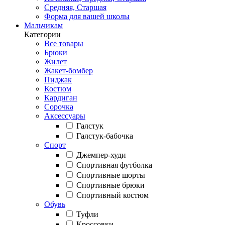
Средняя, Старшая
Форма для вашей школы
Мальчикам
Категории
Все товары
Брюки
Жилет
Жакет-бомбер
Пиджак
Костюм
Кардиган
Сорочка
Аксессуары
Галстук
Галстук-бабочка
Спорт
Джемпер-худи
Спортивная футболка
Спортивные шорты
Спортивные брюки
Спортивный костюм
Обувь
Туфли
Кроссовки