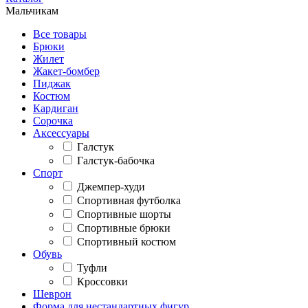
Мальчикам
Все товары
Брюки
Жилет
Жакет-бомбер
Пиджак
Костюм
Кардиган
Сорочка
Аксессуары
Галстук
Галстук-бабочка
Спорт
Джемпер-худи
Спортивная футболка
Спортивные шорты
Спортивные брюки
Спортивный костюм
Обувь
Туфли
Кроссовки
Шеврон
Форма для нестандартных фигур