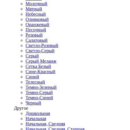
Молочный
Мятный
Небесный
Оливковый
Оранжевый
Песочный
Розовый
Салатовый
Светло-Розовый
Светло-Серый
Серый
Серый Меланж
Сетка Белый
Сине-Красный
Синий
Телесный
Темно-Зеленый
Темно-Серый
Темно-Синий
Черный
Другое
Дошкольная
Начальная
Начальная, Средняя
Начальная, Средняя, Старшая