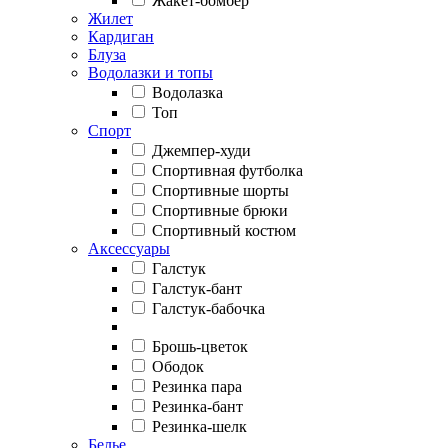
Жакет-бомбер
Жилет
Кардиган
Блуза
Водолазки и топы
Водолазка
Топ
Спорт
Джемпер-худи
Спортивная футболка
Спортивные шорты
Спортивные брюки
Спортивный костюм
Аксессуары
Галстук
Галстук-бант
Галстук-бабочка
Брошь-цветок
Ободок
Резинка пара
Резинка-бант
Резинка-шелк
Белье