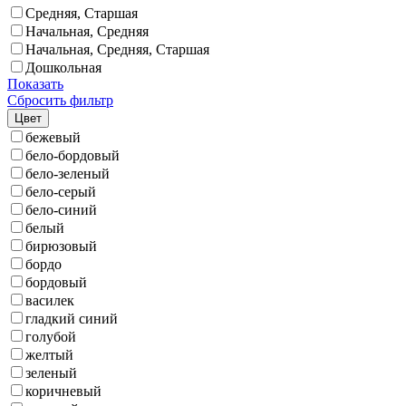
Средняя, Старшая
Начальная, Средняя
Начальная, Средняя, Старшая
Дошкольная
Показать
Сбросить фильтр
Цвет
бежевый
бело-бордовый
бело-зеленый
бело-серый
бело-синий
белый
бирюзовый
бордо
бордовый
василек
гладкий синий
голубой
желтый
зеленый
коричневый