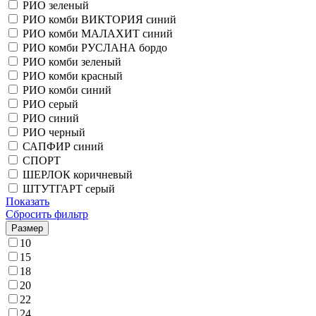
РИО зеленый
РИО комби ВИКТОРИЯ синий
РИО комби МАЛАХИТ синий
РИО комби РУСЛАНА бордо
РИО комби зеленый
РИО комби красный
РИО комби синий
РИО серый
РИО синий
РИО черный
САПФИР синий
СПОРТ
ШЕРЛОК коричневый
ШТУТГАРТ серый
Показать
Сбросить фильтр
Размер
10
15
18
20
22
24