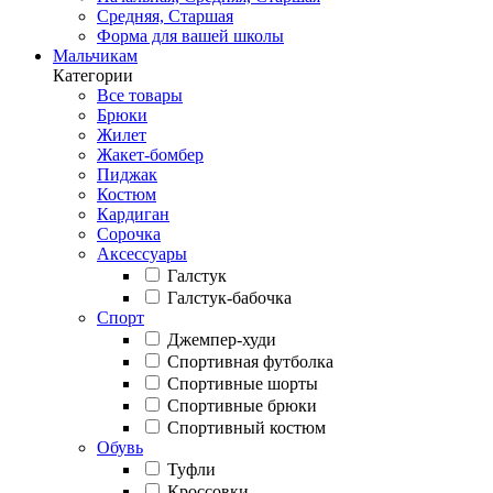
Средняя, Старшая
Форма для вашей школы
Мальчикам
Категории
Все товары
Брюки
Жилет
Жакет-бомбер
Пиджак
Костюм
Кардиган
Сорочка
Аксессуары
Галстук
Галстук-бабочка
Спорт
Джемпер-худи
Спортивная футболка
Спортивные шорты
Спортивные брюки
Спортивный костюм
Обувь
Туфли
Кроссовки