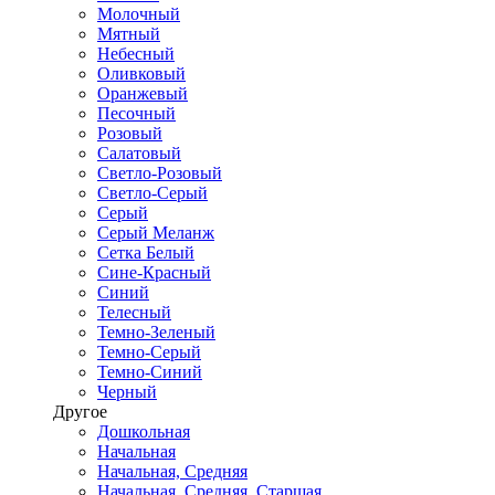
Молочный
Мятный
Небесный
Оливковый
Оранжевый
Песочный
Розовый
Салатовый
Светло-Розовый
Светло-Серый
Серый
Серый Меланж
Сетка Белый
Сине-Красный
Синий
Телесный
Темно-Зеленый
Темно-Серый
Темно-Синий
Черный
Другое
Дошкольная
Начальная
Начальная, Средняя
Начальная, Средняя, Старшая