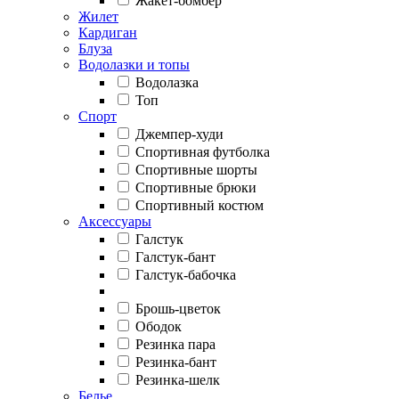
Жакет-бомбер
Жилет
Кардиган
Блуза
Водолазки и топы
Водолазка
Топ
Спорт
Джемпер-худи
Спортивная футболка
Спортивные шорты
Спортивные брюки
Спортивный костюм
Аксессуары
Галстук
Галстук-бант
Галстук-бабочка
Брошь-цветок
Ободок
Резинка пара
Резинка-бант
Резинка-шелк
Белье