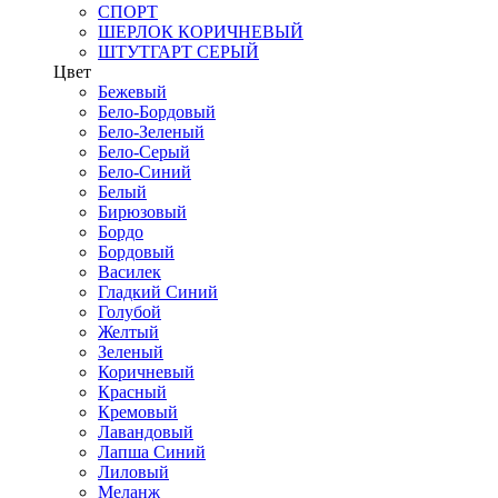
СПОРТ
ШЕРЛОК КОРИЧНЕВЫЙ
ШТУТГАРТ СЕРЫЙ
Цвет
Бежевый
Бело-Бордовый
Бело-Зеленый
Бело-Серый
Бело-Синий
Белый
Бирюзовый
Бордо
Бордовый
Василек
Гладкий Синий
Голубой
Желтый
Зеленый
Коричневый
Красный
Кремовый
Лавандовый
Лапша Синий
Лиловый
Меланж