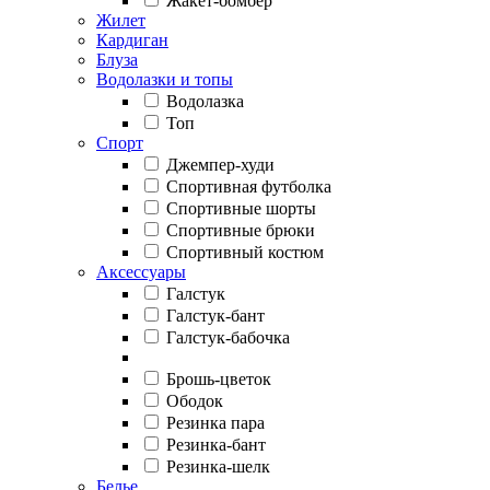
Жакет-бомбер
Жилет
Кардиган
Блуза
Водолазки и топы
Водолазка
Топ
Спорт
Джемпер-худи
Спортивная футболка
Спортивные шорты
Спортивные брюки
Спортивный костюм
Аксессуары
Галстук
Галстук-бант
Галстук-бабочка
Брошь-цветок
Ободок
Резинка пара
Резинка-бант
Резинка-шелк
Белье