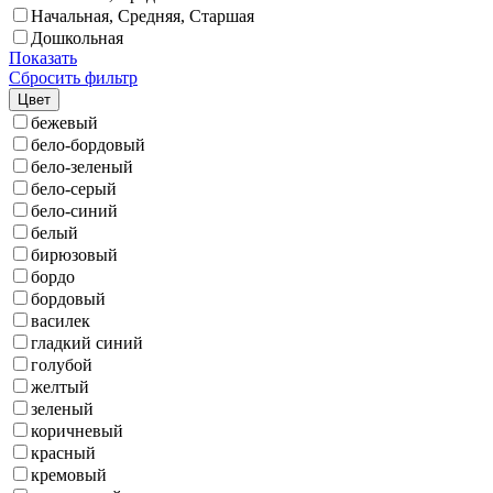
Начальная, Средняя, Старшая
Дошкольная
Показать
Сбросить фильтр
Цвет
бежевый
бело-бордовый
бело-зеленый
бело-серый
бело-синий
белый
бирюзовый
бордо
бордовый
василек
гладкий синий
голубой
желтый
зеленый
коричневый
красный
кремовый