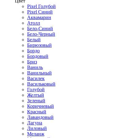
Цвет
Pixel Голубой
Pixel Синий
Аквамарин
Атолл
Бело-Синий
Бело-Черный
Белый
Бирюзовый
Бордо
Бордовый
Бриз
Ваниль
Ванильный
Василек
Васильковый
Голубой
Желтый
Зеленый
Коричневый
Красный
Лавандовый
Лагуна
Лиловый
Меланж