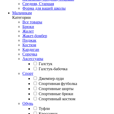
Средняя, Старшая
Форма для вашей школы
Мальчикам
Категории
Все товары
Брюки
Жилет
Жакет-бомбер
Пиджак
Костюм
Кардиган
Сорочка
Аксессуары
Галстук
Галстук-бабочка
Спорт
Джемпер-худи
Спортивная футболка
Спортивные шорты
Спортивные брюки
Спортивный костюм
Обувь
Туфли
Кроссовки