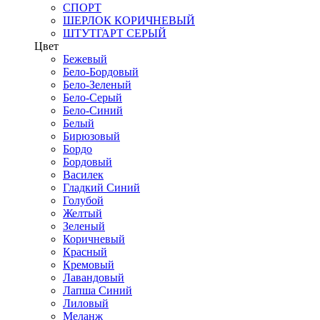
СПОРТ
ШЕРЛОК КОРИЧНЕВЫЙ
ШТУТГАРТ СЕРЫЙ
Цвет
Бежевый
Бело-Бордовый
Бело-Зеленый
Бело-Серый
Бело-Синий
Белый
Бирюзовый
Бордо
Бордовый
Василек
Гладкий Синий
Голубой
Желтый
Зеленый
Коричневый
Красный
Кремовый
Лавандовый
Лапша Синий
Лиловый
Меланж