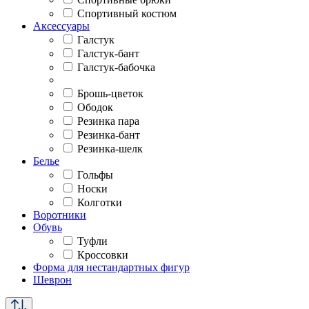
Спортивный костюм
Аксессуары
Галстук
Галстук-бант
Галстук-бабочка
Брошь-цветок
Ободок
Резинка пара
Резинка-бант
Резинка-шелк
Белье
Гольфы
Носки
Колготки
Воротники
Обувь
Туфли
Кроссовки
Форма для нестандартных фигур
Шеврон