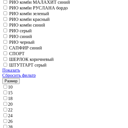
РИО комби МАЛАХИТ синий
РИО комби РУСЛАНА бордо
РИО комби зеленый
РИО комби красный
РИО комби синий
РИО серый
РИО синий
РИО черный
САПФИР синий
СПОРТ
ШЕРЛОК коричневый
ШТУТГАРТ серый
Показать
Сбросить фильтр
Размер
10
15
18
20
22
24
26
28