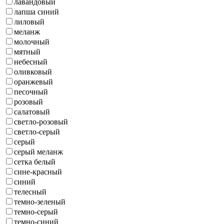
лавандовый
лапша синий
лиловый
меланж
молочный
мятный
небесный
оливковый
оранжевый
песочный
розовый
салатовый
светло-розовый
светло-серый
серый
серый меланж
сетка белый
сине-красный
синий
телесный
темно-зеленый
темно-серый
темно-синий