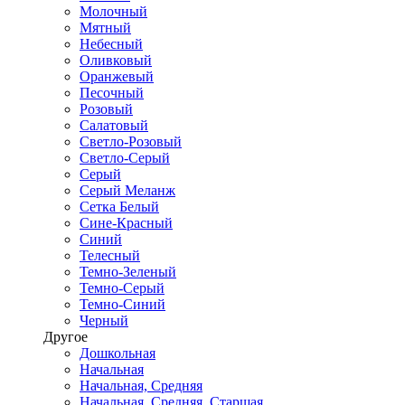
Молочный
Мятный
Небесный
Оливковый
Оранжевый
Песочный
Розовый
Салатовый
Светло-Розовый
Светло-Серый
Серый
Серый Меланж
Сетка Белый
Сине-Красный
Синий
Телесный
Темно-Зеленый
Темно-Серый
Темно-Синий
Черный
Другое
Дошкольная
Начальная
Начальная, Средняя
Начальная, Средняя, Старшая