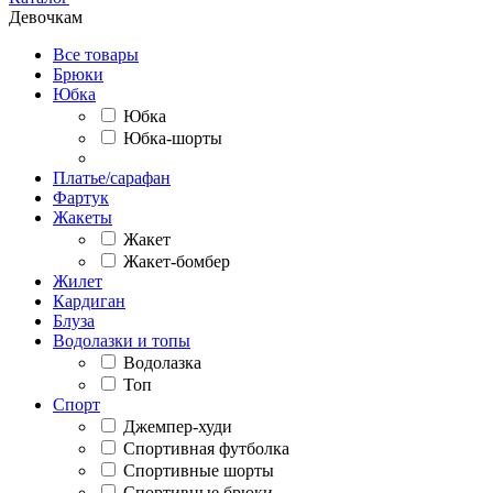
Девочкам
Все товары
Брюки
Юбка
Юбка
Юбка-шорты
Платье/сарафан
Фартук
Жакеты
Жакет
Жакет-бомбер
Жилет
Кардиган
Блуза
Водолазки и топы
Водолазка
Топ
Спорт
Джемпер-худи
Спортивная футболка
Спортивные шорты
Спортивные брюки