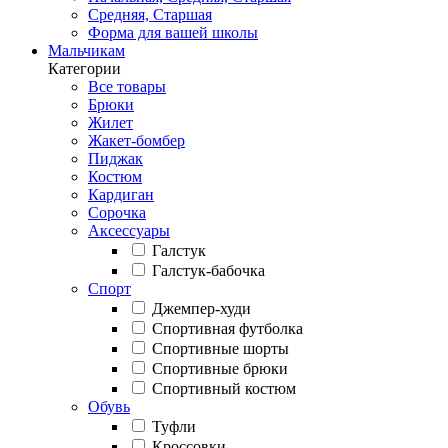
Средняя, Старшая
Форма для вашей школы
Мальчикам
Категории
Все товары
Брюки
Жилет
Жакет-бомбер
Пиджак
Костюм
Кардиган
Сорочка
Аксессуары
Галстук
Галстук-бабочка
Спорт
Джемпер-худи
Спортивная футболка
Спортивные шорты
Спортивные брюки
Спортивный костюм
Обувь
Туфли
Кроссовки