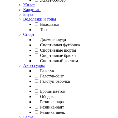
Жакет-бомбер
Жилет
Кардиган
Блуза
Водолазки и топы
Водолазка
Топ
Спорт
Джемпер-худи
Спортивная футболка
Спортивные шорты
Спортивные брюки
Спортивный костюм
Аксессуары
Галстук
Галстук-бант
Галстук-бабочка
Брошь-цветок
Ободок
Резинка пара
Резинка-бант
Резинка-шелк
Белье