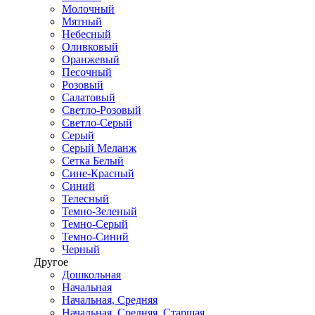
Молочный
Мятный
Небесный
Оливковый
Оранжевый
Песочный
Розовый
Салатовый
Светло-Розовый
Светло-Серый
Серый
Серый Меланж
Сетка Белый
Сине-Красный
Синий
Телесный
Темно-Зеленый
Темно-Серый
Темно-Синий
Черный
Другое
Дошкольная
Начальная
Начальная, Средняя
Начальная, Средняя, Старшая