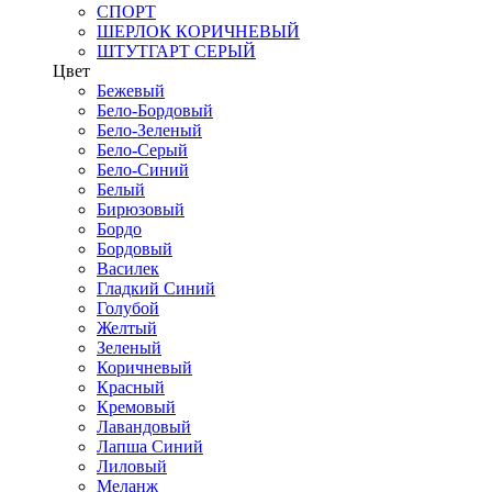
СПОРТ
ШЕРЛОК КОРИЧНЕВЫЙ
ШТУТГАРТ СЕРЫЙ
Цвет
Бежевый
Бело-Бордовый
Бело-Зеленый
Бело-Серый
Бело-Синий
Белый
Бирюзовый
Бордо
Бордовый
Василек
Гладкий Синий
Голубой
Желтый
Зеленый
Коричневый
Красный
Кремовый
Лавандовый
Лапша Синий
Лиловый
Меланж