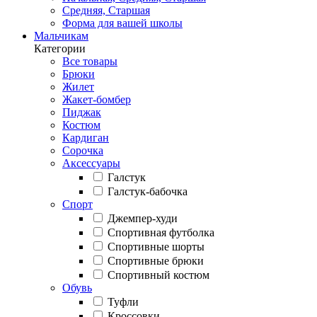
Средняя, Старшая
Форма для вашей школы
Мальчикам
Категории
Все товары
Брюки
Жилет
Жакет-бомбер
Пиджак
Костюм
Кардиган
Сорочка
Аксессуары
Галстук
Галстук-бабочка
Спорт
Джемпер-худи
Спортивная футболка
Спортивные шорты
Спортивные брюки
Спортивный костюм
Обувь
Туфли
Кроссовки