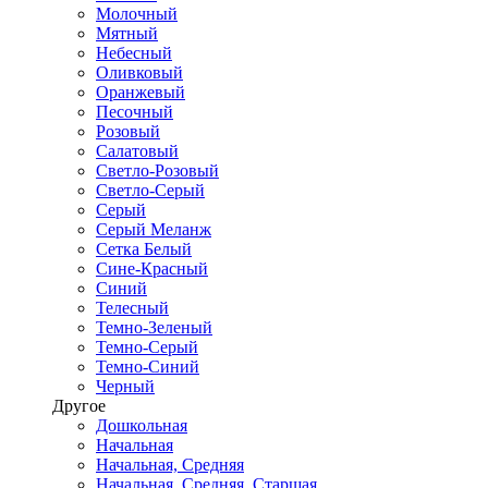
Молочный
Мятный
Небесный
Оливковый
Оранжевый
Песочный
Розовый
Салатовый
Светло-Розовый
Светло-Серый
Серый
Серый Меланж
Сетка Белый
Сине-Красный
Синий
Телесный
Темно-Зеленый
Темно-Серый
Темно-Синий
Черный
Другое
Дошкольная
Начальная
Начальная, Средняя
Начальная, Средняя, Старшая