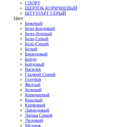
СПОРТ
ШЕРЛОК КОРИЧНЕВЫЙ
ШТУТГАРТ СЕРЫЙ
Цвет
Бежевый
Бело-Бордовый
Бело-Зеленый
Бело-Серый
Бело-Синий
Белый
Бирюзовый
Бордо
Бордовый
Василек
Гладкий Синий
Голубой
Желтый
Зеленый
Коричневый
Красный
Кремовый
Лавандовый
Лапша Синий
Лиловый
Меланж