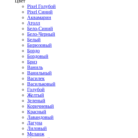
Цвет
Pixel Голубой
Pixel Синий
Аквамарин
Атолл
Бело-Синий
Бело-Черный
Белый
Бирюзовый
Бордо
Бордовый
Бриз
Ваниль
Ванильный
Василек
Васильковый
Голубой
Желтый
Зеленый
Коричневый
Красный
Лавандовый
Лагуна
Лиловый
Меланж