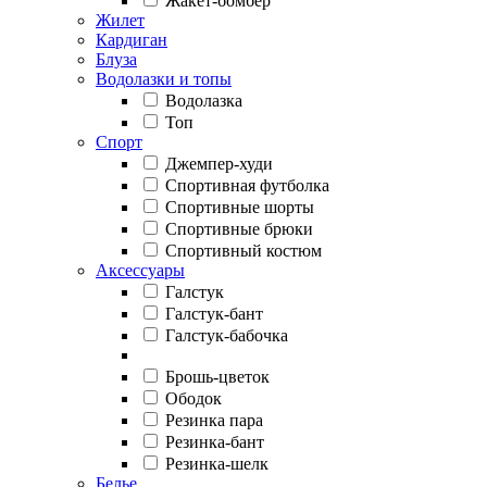
Жакет-бомбер
Жилет
Кардиган
Блуза
Водолазки и топы
Водолазка
Топ
Спорт
Джемпер-худи
Спортивная футболка
Спортивные шорты
Спортивные брюки
Спортивный костюм
Аксессуары
Галстук
Галстук-бант
Галстук-бабочка
Брошь-цветок
Ободок
Резинка пара
Резинка-бант
Резинка-шелк
Белье