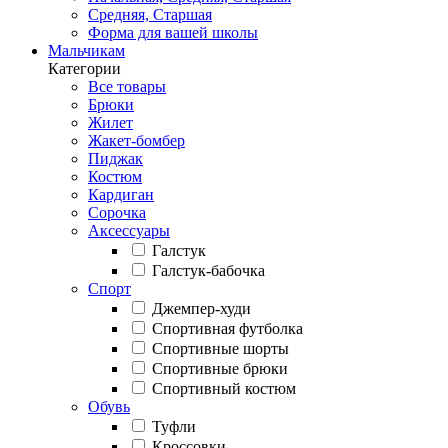
Средняя, Старшая
Форма для вашей школы
Мальчикам
Категории
Все товары
Брюки
Жилет
Жакет-бомбер
Пиджак
Костюм
Кардиган
Сорочка
Аксессуары
Галстук
Галстук-бабочка
Спорт
Джемпер-худи
Спортивная футболка
Спортивные шорты
Спортивные брюки
Спортивный костюм
Обувь
Туфли
Кроссовки