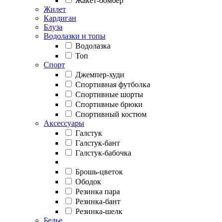
Жакет-бомбер
Жилет
Кардиган
Блуза
Водолазки и топы
Водолазка
Топ
Спорт
Джемпер-худи
Спортивная футболка
Спортивные шорты
Спортивные брюки
Спортивный костюм
Аксессуары
Галстук
Галстук-бант
Галстук-бабочка
Брошь-цветок
Ободок
Резинка пара
Резинка-бант
Резинка-шелк
Белье