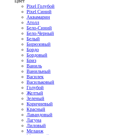
Цвет
Pixel Голубой
Pixel Синий
Аквамарин
Атолл
Бело-Синий
Бело-Черный
Белый
Бирюзовый
Бордо
Бордовый
Бриз
Ваниль
Ванильный
Василек
Васильковый
Голубой
Желтый
Зеленый
Коричневый
Красный
Лавандовый
Лагуна
Лиловый
Меланж