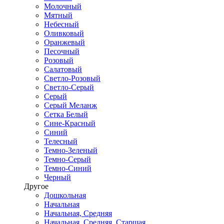
Молочный
Мятный
Небесный
Оливковый
Оранжевый
Песочный
Розовый
Салатовый
Светло-Розовый
Светло-Серый
Серый
Серый Меланж
Сетка Белый
Сине-Красный
Синий
Телесный
Темно-Зеленый
Темно-Серый
Темно-Синий
Черный
Другое
Дошкольная
Начальная
Начальная, Средняя
Начальная, Средняя, Старшая