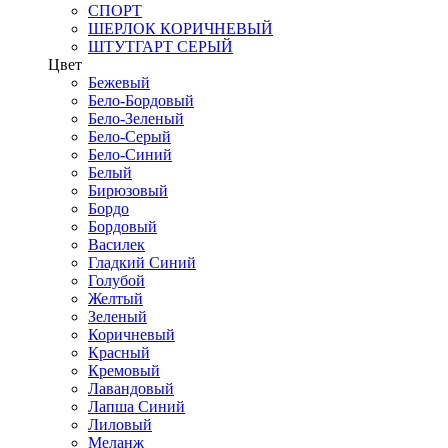
СПОРТ
ШЕРЛОК КОРИЧНЕВЫЙ
ШТУТГАРТ СЕРЫЙ
Цвет
Бежевый
Бело-Бордовый
Бело-Зеленый
Бело-Серый
Бело-Синий
Белый
Бирюзовый
Бордо
Бордовый
Василек
Гладкий Синий
Голубой
Желтый
Зеленый
Коричневый
Красный
Кремовый
Лавандовый
Лапша Синий
Лиловый
Меланж